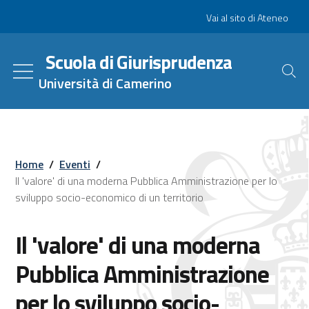
Salta
Slim
Vai al sito di Ateneo
al
contenuto
Scuola di Giurisprudenza
principale
Università di Camerino
Home
/
Eventi
/
Il 'valore' di una moderna Pubblica Amministrazione per lo
sviluppo socio-economico di un territorio
Il 'valore' di una moderna
Pubblica Amministrazione
per lo sviluppo socio-