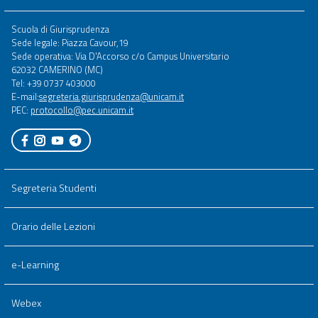
Footer
Scuola di Giurisprudenza
menu
Sede legale: Piazza Cavour,19
full
Sede operativa: Via D'Accorso c/o Campus Universitario
62032 CAMERINO (MC)
Tel: +39 0737 403000
E-mail:
segreteria.giurisprudenza@unicam.it
PEC:
protocollo@pec.unicam.it
Segreteria Studenti
Orario delle Lezioni
e-Learning
Webex