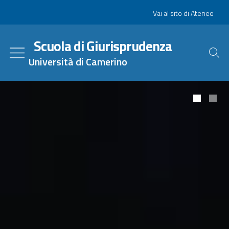
Salta
Slim
Vai al sito di Ateneo
al
contenuto
Scuola di Giurisprudenza
principale
Università di Camerino