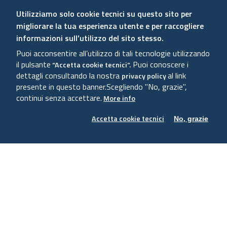
Utilizziamo solo cookie tecnici su questo sito per
migliorare la tua esperienza utente e per raccogliere
informazioni sull’utilizzo del sito stesso.
Puoi acconsentire all’utilizzo di tali tecnologie utilizzando
il pulsante
Puoi conoscere i
“Accetta cookie tecnici”.
CORSI DI LAUREA E FORMAZIONE
dettagli consultando la nostra
al link
privacy policy
presente in questo banner.
Scegliendo "No, grazie",
INNOVATIVA
continui senza accettare.
More info
Scopri l'offerta formativa della Scuola di
Accetta cookie tecnici
No, grazie
Giurisprudenza
TUTTI I CORSI
In evidenza
TUTTE LE NEWS