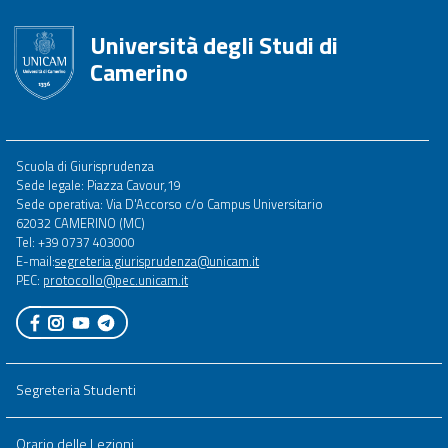
Università degli Studi di
Camerino
Footer
Scuola di Giurisprudenza
menu
Sede legale: Piazza Cavour,19
full
Sede operativa: Via D'Accorso c/o Campus Universitario
62032 CAMERINO (MC)
Tel: +39 0737 403000
E-mail:
segreteria.giurisprudenza@unicam.it
PEC:
protocollo@pec.unicam.it
Segreteria Studenti
Orario delle Lezioni