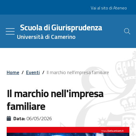
Salta
Slim
Vai al sito di Ateneo
al
contenuto
Scuola di Giurisprudenza
principale
Università di Camerino
Home
/
Eventi
/
Il marchio nell'impresa familiare
Il marchio nell'impresa
familiare
Data:
06/05/2026