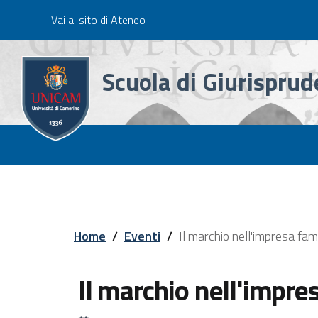
Slim
Salta
Vai al sito di Ateneo
al
contenuto
principale
Scuola di Giurispru
Main
Menu
Home
/
Eventi
/
Il marchio nell'impresa fami
Il marchio nell'impre