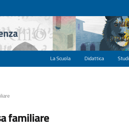
denza
La Scuola
Didattica
Studi
liare
sa familiare