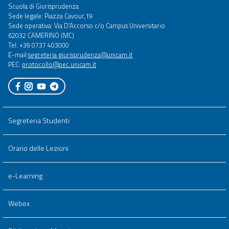
Scuola di Giurisprudenza
menu
Sede legale: Piazza Cavour,19
full
Sede operativa: Via D'Accorso c/o Campus Universitario
62032 CAMERINO (MC)
Tel: +39 0737 403000
E-mail:
segreteria.giurisprudenza@unicam.it
PEC:
protocollo@pec.unicam.it
Segreteria Studenti
Orario delle Lezioni
e-Learning
Webex