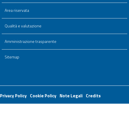
Area riservata
Qualità e valutazione
Amministrazione trasparente
Sitemap
Useful links section
Small
Privacy Policy
Cookie Policy
Note Legali
Credits
prints