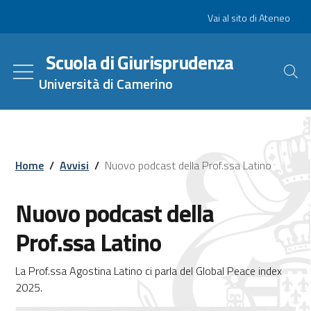
Salta
Slim
Vai al sito di Ateneo
al
contenuto
Scuola di Giurisprudenza
principale
Università di Camerino
Home
/
Avvisi
/
Nuovo podcast della Prof.ssa Latino
Nuovo podcast della
Prof.ssa Latino
La Prof.ssa Agostina Latino ci parla del Global Peace index
2025.