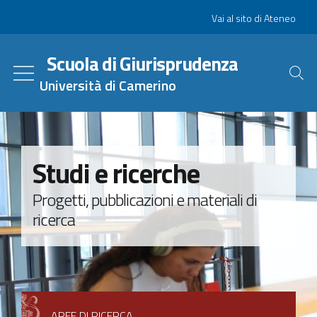
Salta
Slim
Vai al sito di Ateneo
al
contenuto
Scuola di Giurisprudenza
principale
Università di Camerino
Studi e ricerche
Progetti, pubblicazioni e materiali di
ricerca
AREE DI RICERCA