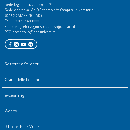
menu
Sede legale: Piazza Cavour,19
full
Sede operativa: Via D'Accorso c/o Campus Universitario
62032 CAMERINO (MC)
Tel: +39 0737 403000
E-mail:
segreteria.giurisprudenza@unicam.it
PEC:
protocollo@pec.unicam.it
Segreteria Studenti
Orario delle Lezioni
e-Learning
Webex
Biblioteche e Musei