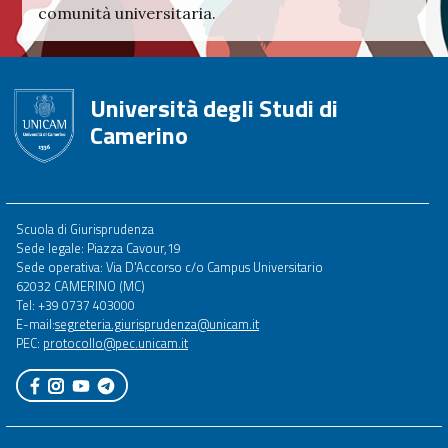
comunità universitaria.
Università degli Studi di
Camerino
Footer
Scuola di Giurisprudenza
menu
Sede legale: Piazza Cavour,19
full
Sede operativa: Via D'Accorso c/o Campus Universitario
62032 CAMERINO (MC)
Tel: +39 0737 403000
E-mail:
segreteria.giurisprudenza@unicam.it
PEC:
protocollo@pec.unicam.it