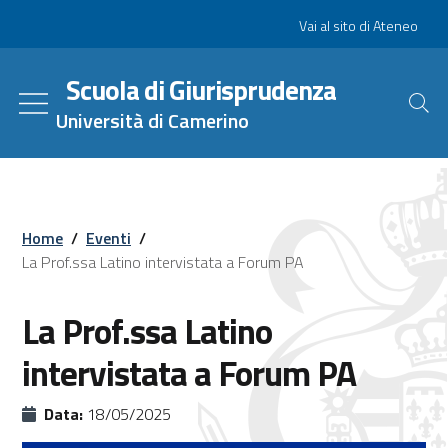
Salta
Slim
Vai al sito di Ateneo
al
contenuto
Scuola di Giurisprudenza
principale
Università di Camerino
Home
/
Eventi
/
La Prof.ssa Latino intervistata a Forum PA
La Prof.ssa Latino
intervistata a Forum PA
Data:
18/05/2025