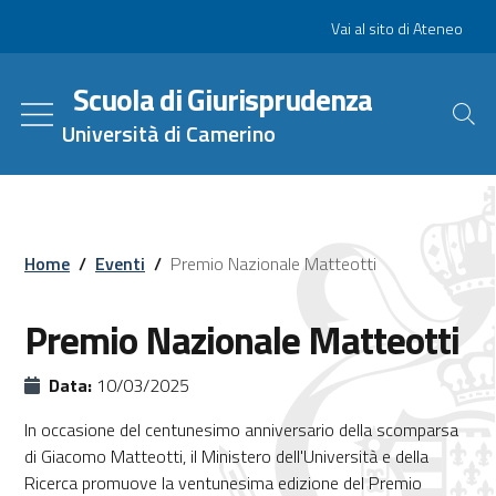
Salta
Slim
Vai al sito di Ateneo
al
contenuto
Scuola di Giurisprudenza
principale
Università di Camerino
Home
/
Eventi
/
Premio Nazionale Matteotti
Premio Nazionale Matteotti
Data:
10/03/2025
In occasione del centunesimo anniversario della scomparsa
di Giacomo Matteotti, il Ministero dell'Università e della
Ricerca promuove la ventunesima edizione del Premio