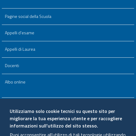
Pagine social della Scuola
Appelli d'esame
Appelli di Laurea
Docenti
Albo online
Area riservata
Utilizziamo solo cookie tecnici su questo sito per
migliorare la tua esperienza utente e per raccogliere
Qualità e valutazione
informazioni sull’utilizzo del sito stesso.
Puoi acconsentire all’utilizzo di tali tecnologie utilizzando