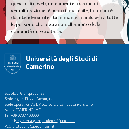
questo sito web, unicamente a scopo di
semplificazione, è usato il maschile, la forma è
da intendersi riferita in maniera inclusiva a tutte
le persone che operano nell'ambito della
comunità universitaria.
Università degli Studi di
Camerino
Footer
Scuola di Giurisprudenza
menu
Sede legale: Piazza Cavour,19
full
Sede operativa: Via D'Accorso c/o Campus Universitario
62032 CAMERINO (MC)
Tel: +39 0737 403000
E-mail:
segreteria.giurisprudenza@unicam.it
PEC:
protocollo@pec.unicam.it