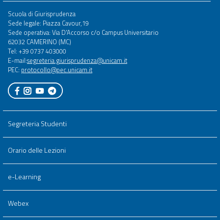
Footer
Scuola di Giurisprudenza
menu
Sede legale: Piazza Cavour,19
full
Sede operativa: Via D'Accorso c/o Campus Universitario
62032 CAMERINO (MC)
Tel: +39 0737 403000
E-mail:
segreteria.giurisprudenza@unicam.it
PEC:
protocollo@pec.unicam.it
Segreteria Studenti
Orario delle Lezioni
e-Learning
Webex