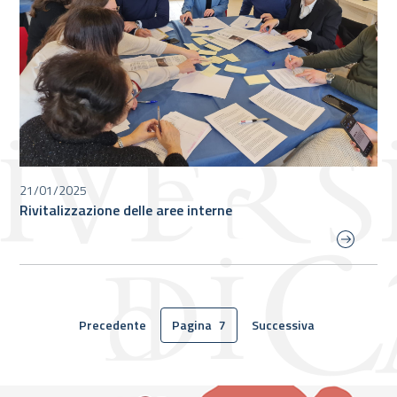
21/01/2025
Rivitalizzazione delle aree interne
Precedente
Pagina
7
Successiva
Pagina
Pagina
Pagina
attuale