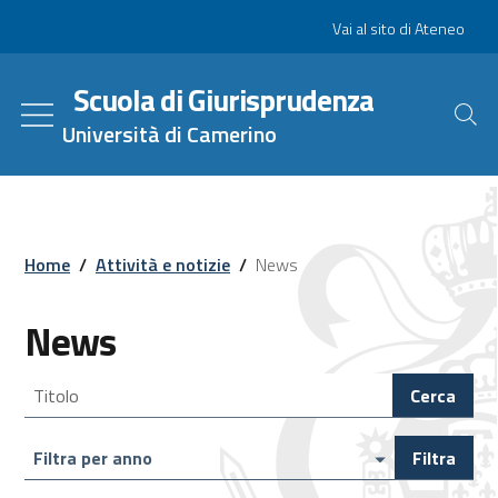
Salta
Slim
Vai al sito di Ateneo
al
contenuto
Scuola di Giurisprudenza
principale
Università di Camerino
Home
/
Attività e notizie
/
News
News
cerca per
Cerca
Filtra
Filtra per anno