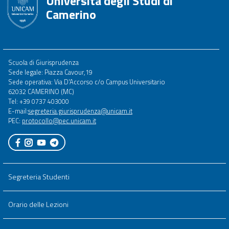
Università degli Studi di
Camerino
Footer
Scuola di Giurisprudenza
menu
Sede legale: Piazza Cavour,19
full
Sede operativa: Via D'Accorso c/o Campus Universitario
62032 CAMERINO (MC)
Tel: +39 0737 403000
E-mail:
segreteria.giurisprudenza@unicam.it
PEC:
protocollo@pec.unicam.it
Segreteria Studenti
Orario delle Lezioni