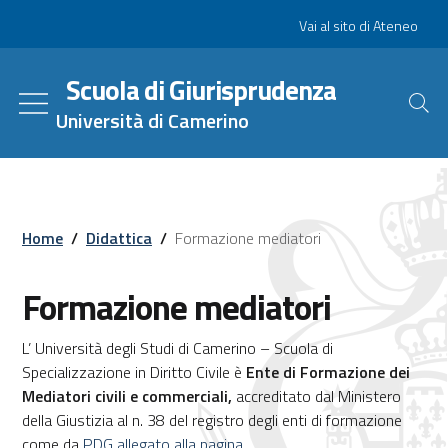
Salta
Slim
Vai al sito di Ateneo
al
contenuto
Scuola di Giurisprudenza
principale
Università di Camerino
Home
/
Didattica
/
Formazione mediatori
Formazione mediatori
L’ Università degli Studi di Camerino – Scuola di
Specializzazione in Diritto Civile è
Ente di Formazione dei
Mediatori civili e commerciali,
accreditato dal Ministero
della Giustizia al n. 38 del registro degli enti di formazione
come da
PDG allegato alla pagina
.