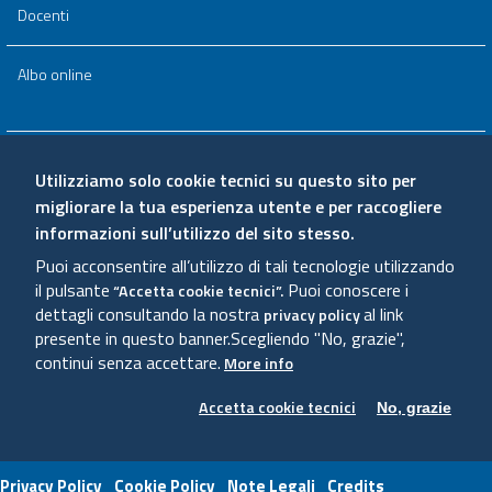
Docenti
Albo online
Area riservata
Utilizziamo solo cookie tecnici su questo sito per
migliorare la tua esperienza utente e per raccogliere
Qualità e valutazione
informazioni sull’utilizzo del sito stesso.
Puoi acconsentire all’utilizzo di tali tecnologie utilizzando
Amministrazione trasparente
il pulsante
Puoi conoscere i
“Accetta cookie tecnici”.
dettagli consultando la nostra
al link
privacy policy
presente in questo banner.
Scegliendo "No, grazie",
Sitemap
continui senza accettare.
More info
Accetta cookie tecnici
No, grazie
Useful links section
Small
Privacy Policy
Cookie Policy
Note Legali
Credits