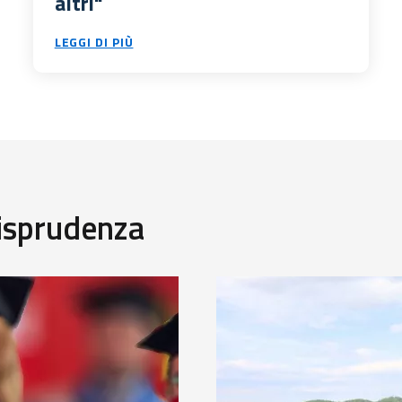
altri"
LEGGI DI PIÙ
risprudenza